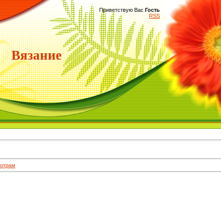
Приветствую Вас
Гость
RSS
Вязание
отрам