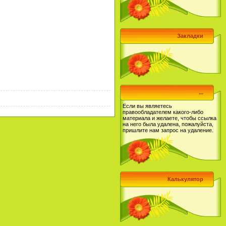
Закладки
...
Если вы являетесь
правообладателем какого-либо
материала и желаете, чтобы ссылка
на него была удалена, пожалуйста,
пришлите нам запрос на удаление.
Калькулятор