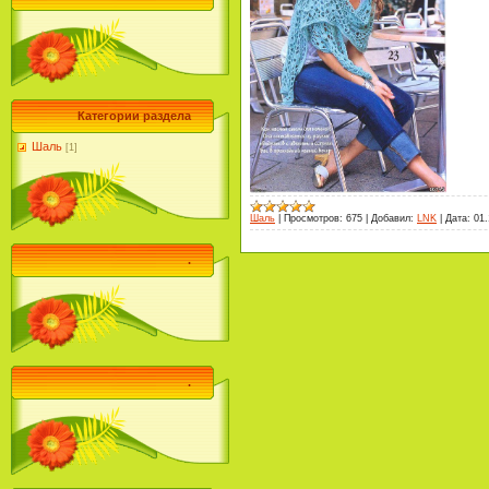
Категории раздела
Шаль
[1]
Шаль
|
Просмотров:
675
|
Добавил:
LNK
|
Дата:
01.
.
.