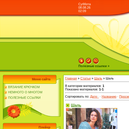
Суббота
08.08.26
02:09
Полезные ссылки »
Главная
»
Статьи
»
Шаль
» Шаль
Меню сайта
В категории материалов
:
1
ВЯЗАНИЕ КРЮЧКОМ
Показано материалов
:
1-1
НЕМНОГО О МНОГОМ
Сортировать по
:
Дате
·
Названию
·
Просм
ПОЛЕЗНЫЕ ССЫЛКИ
Шаль
Плейер