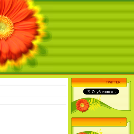
TWITTER
.