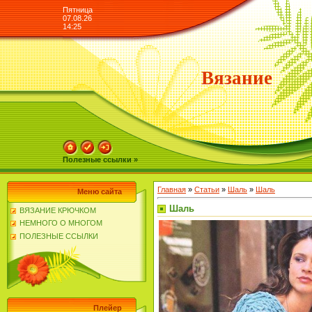
Пятница
07.08.26
14:25
Вязание
Полезные ссылки »
Главная
»
Статьи
»
Шаль
»
Шаль
Меню сайта
Шаль
ВЯЗАНИЕ КРЮЧКОМ
НЕМНОГО О МНОГОМ
ПОЛЕЗНЫЕ ССЫЛКИ
Плейер