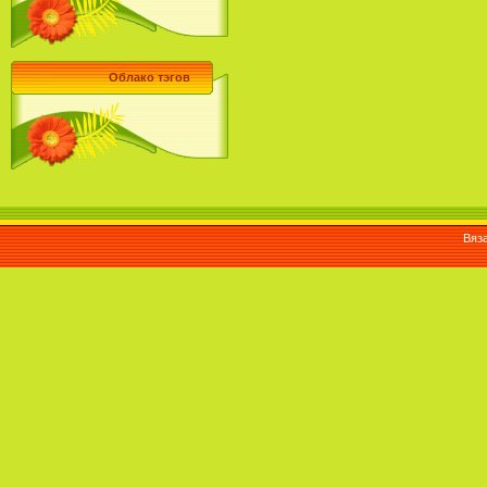
Облако тэгов
Вяза