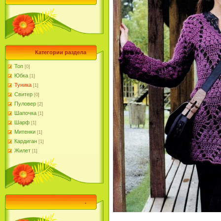
Категории раздела
Топ
[0]
Юбка
[1]
Туника
[1]
Свитер
[0]
Пуловер
[2]
Шапочка
[1]
Шарф
[1]
Митенки
[1]
Кардиган
[1]
Жилет
[1]
.