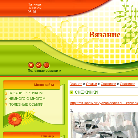
Пятница
07.08.26
06:46
Вязание
Полезные ссылки »
Главная
»
Статьи
»
Снежинки
»
Снежинки
Меню сайта
СНЕЖИНКИ
ВЯЗАНИЕ КРЮЧКОМ
НЕМНОГО О МНОГОМ
http://mir-lanaw.ru/vyazanie/snezhi...-kryuch
ПОЛЕЗНЫЕ ССЫЛКИ
1.
Плейер