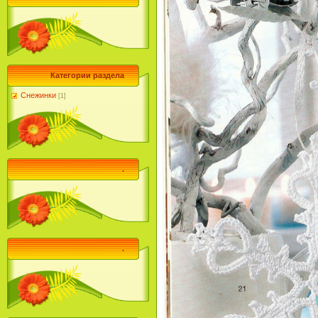
Категории раздела
Снежинки
[1]
.
.