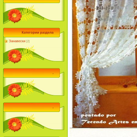
Категории раздела
Занавески
[2]
.
.