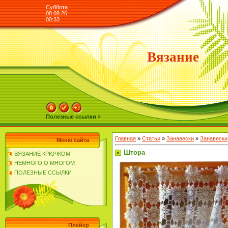
Суббота
08.08.26
00:33
Вязание
Полезные ссылки »
Главная
»
Статьи
»
Занавески
»
Занавески
Меню сайта
Штора
ВЯЗАНИЕ КРЮЧКОМ
НЕМНОГО О МНОГОМ
ПОЛЕЗНЫЕ ССЫЛКИ
Плейер