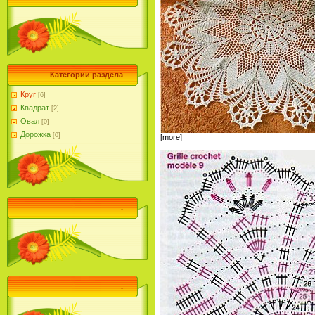
Категории раздела
Круг
[6]
Квадрат
[2]
Овал
[0]
Дорожка
[0]
[more]
.
.