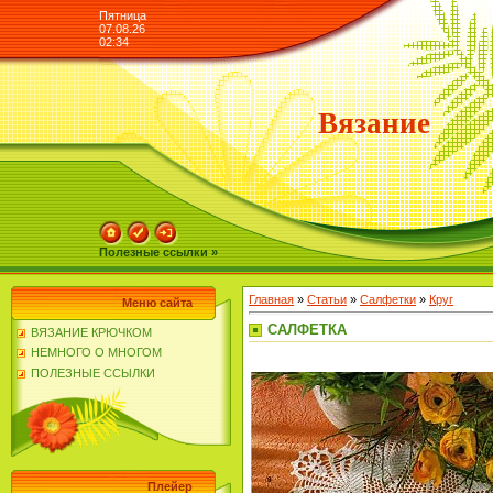
Пятница
07.08.26
02:34
Вязание
Полезные ссылки »
Главная
»
Статьи
»
Салфетки
»
Круг
Меню сайта
САЛФЕТКА
ВЯЗАНИЕ КРЮЧКОМ
НЕМНОГО О МНОГОМ
ПОЛЕЗНЫЕ ССЫЛКИ
Плейер