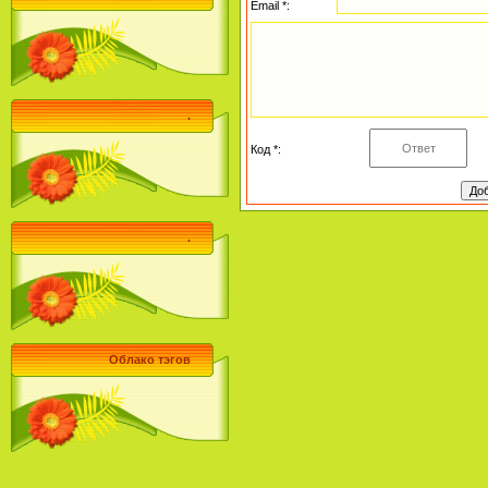
Email *:
.
Код *:
.
Облако тэгов