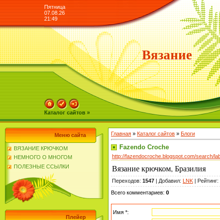
Пятница
07.08.26
21:49
Вязание
Каталог сайтов »
Главная
»
Каталог сайтов
»
Блоги
Меню сайта
Fazendo Croche
ВЯЗАНИЕ КРЮЧКОМ
http://fazendocroche.blogspot.com/search/lab
НЕМНОГО О МНОГОМ
Вязание крючком, Бразилия
ПОЛЕЗНЫЕ ССЫЛКИ
Переходов
:
1547
|
Добавил
:
LNK
|
Рейтинг
:
Всего комментариев
:
0
Имя *:
Плейер