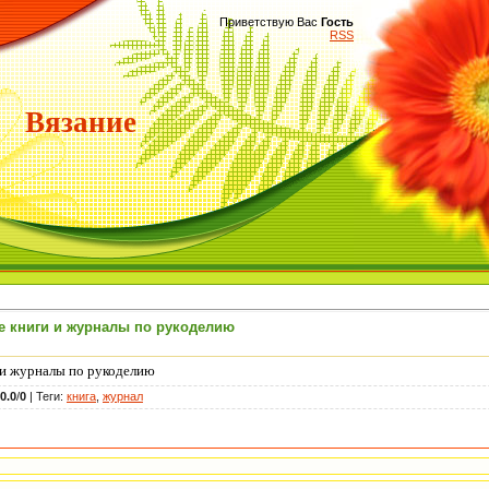
Приветствую Вас
Гость
RSS
Вязание
ие книги и журналы по рукоделию
и и журналы по рукоделию
0.0
/
0
|
Теги
:
книга
,
журнал