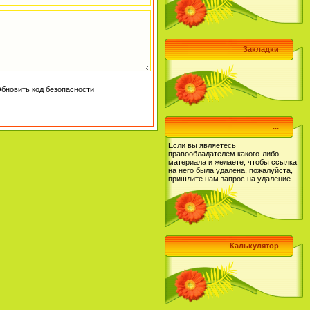
Закладки
...
Если вы являетесь
правообладателем какого-либо
материала и желаете, чтобы ссылка
на него была удалена, пожалуйста,
пришлите нам запрос на удаление.
Калькулятор