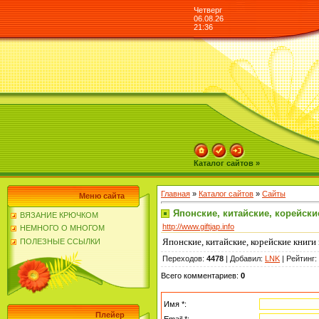
Четверг
06.08.26
21:36
Каталог сайтов »
Главная
»
Каталог сайтов
»
Сайты
Меню сайта
Японские, китайские, корейск
ВЯЗАНИЕ КРЮЧКОМ
http://www.giftjap.info
НЕМНОГО О МНОГОМ
Японские, китайские, корейские книг
ПОЛЕЗНЫЕ ССЫЛКИ
Переходов
:
4478
|
Добавил
:
LNK
|
Рейтинг
:
Всего комментариев
:
0
Имя *:
Плейер
Email *: