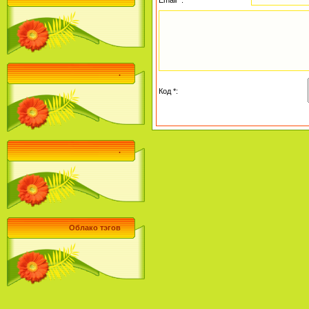
.
Код *:
.
Облако тэгов