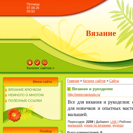
Пятница
07.08.26
05:50
Вязание
Каталог сайтов »
Главная
»
Каталог сайтов
»
Сайты
Меню сайта
Вязание и рукоделие
ВЯЗАНИЕ КРЮЧКОМ
http://www.nastusia.ru/
НЕМНОГО О МНОГОМ
Все для вязания и рукоделия:
ПОЛЕЗНЫЕ ССЫЛКИ
для новичков и опытных масте
малышей.
Переходов
:
2259
|
Добавил
:
LNK
|
Рейтинг
:
малышей
,
уроки по вязанию
,
журнал
Плейер
Всего комментариев
:
0