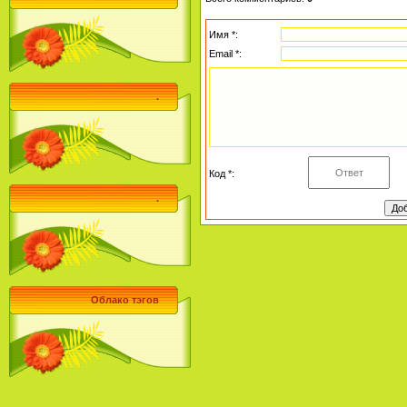
Имя *:
Email *:
.
Код *:
.
Облако тэгов